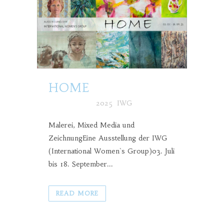
HOME
Posted at h
in
2025
,
IWG
Malerei, Mixed Media und
ZeichnungEine Ausstellung der IWG
(International Women`s Group)03. Juli
bis 18. September...
READ MORE